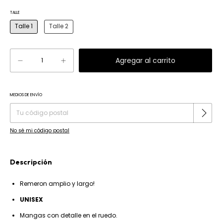
TALLE
Talle 1
Talle 2
MEDIOS DE ENVÍO
Cambiar CP
Entregas para el CP:
No sé mi código postal
Descripción
Remeron amplio y largo!
UNISEX
Mangas con detalle en el ruedo.