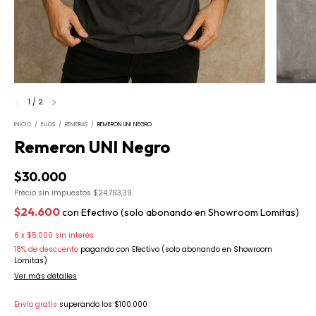
1
/
2
INICIO
/
ELLOS
/
REMERAS
/
REMERON UNI NEGRO
Remeron UNI Negro
$30.000
Precio sin impuestos
$24.793,39
$24.600
con
Efectivo (solo abonando en Showroom Lomitas)
6
x
$5.000
sin interés
18% de descuento
pagando con Efectivo (solo abonando en Showroom
Lomitas)
Ver más detalles
Envío gratis
superando los
$100.000