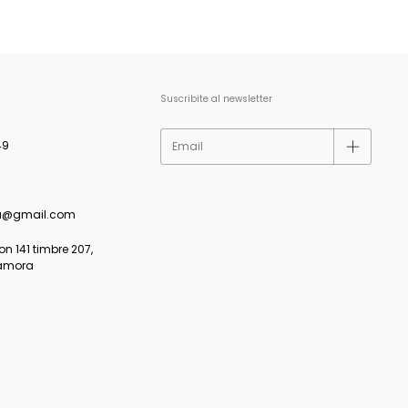
Suscribite al newsletter
49
a@gmail.com
 141 timbre 207,
amora