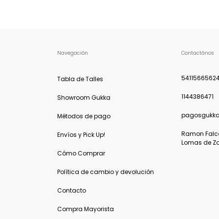
Navegación
Contactános
5411566562
Tabla de Talles
1144386471
Showroom Gukka
pagosgukk
Métodos de pago
Ramon Falcon
Envíos y Pick Up!
Lomas de Z
Cómo Comprar
Política de cambio y devolución
Contacto
Compra Mayorista