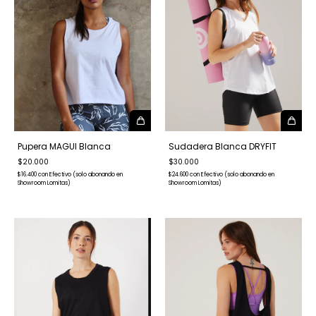
Pupera MAGUI Blanca
Sudadera Blanca DRYFIT
$20.000
$30.000
$16.400
con
Efectivo (solo abonando en
$24.600
con
Efectivo (solo abonando en
Showroom Lomitas)
Showroom Lomitas)