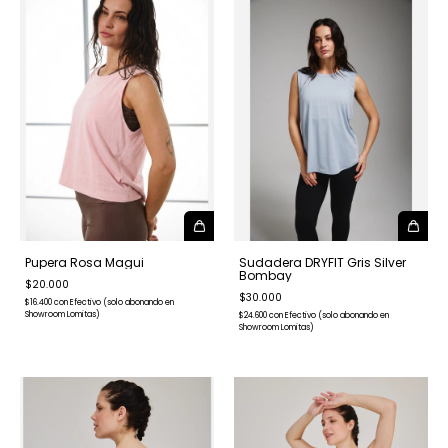
Pupera Rosa Magui
Sudadera DRYFIT Gris Silver
Bombay
$20.000
$30.000
$16.400
con
Efectivo (solo abonando en
Showroom Lomitas)
$24.600
con
Efectivo (solo abonando en
Showroom Lomitas)