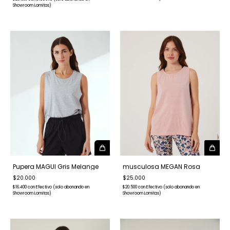
Showroom Lomitas)
Pupera MAGUI Gris Melange
musculosa MEGAN Rosa
$20.000
$25.000
$16.400
con
Efectivo (solo abonando en
$20.500
con
Efectivo (solo abonando en
Showroom Lomitas)
Showroom Lomitas)