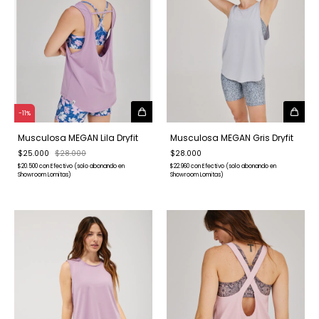
-
11
%
Musculosa MEGAN Lila Dryfit
Musculosa MEGAN Gris Dryfit
$25.000
$28.000
$28.000
$20.500
con
Efectivo (solo abonando en
$22.960
con
Efectivo (solo abonando en
Showroom Lomitas)
Showroom Lomitas)