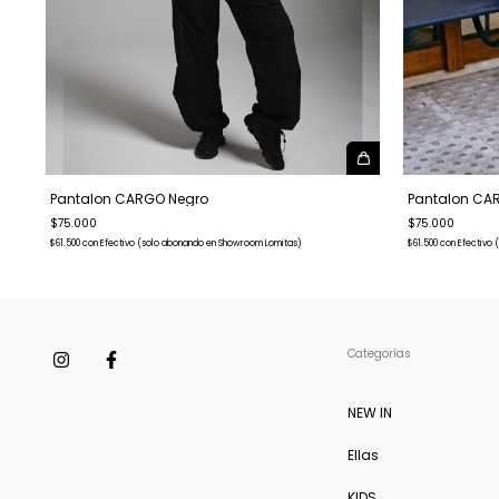
Pantalon CARGO Negro
Pantalon CA
$75.000
$75.000
$61.500
con
Efectivo (solo abonando en Showroom Lomitas)
$61.500
con
Efectivo
Categorías
NEW IN
Ellas
KIDS