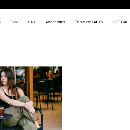
15% OFF EXTRA CON TRANSFERENCIA
S
Ellos
SALE
Accesorios
Tabla de TALLES
GIFT CAR