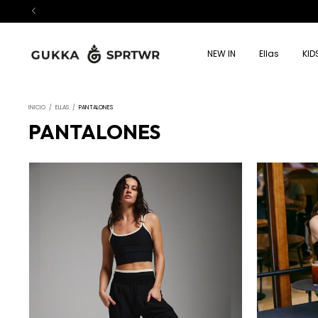
NEW IN
Ellas
KID
INICIO
/
ELLAS
/
PANTALONES
PANTALONES