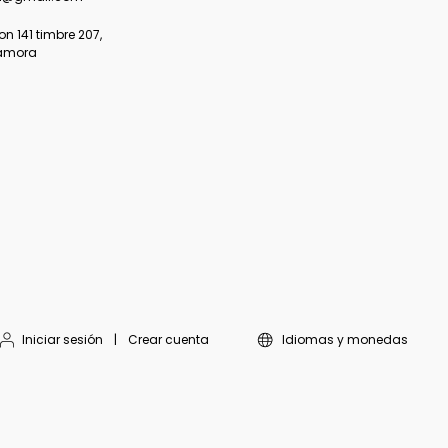
 141 timbre 207,
amora
Iniciar sesión
|
Crear cuenta
Idiomas y monedas