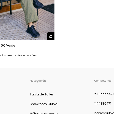
RGO Verde
 (solo abonando en Showroom Lomitas)
Navegación
Contactános
5411566562
Tabla de Talles
1144386471
Showroom Gukka
pagosgukk
Métodos de pago