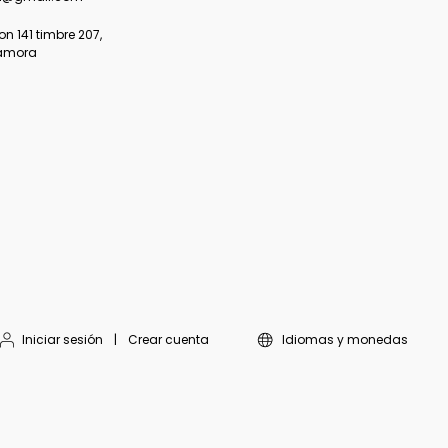
 141 timbre 207,
amora
Iniciar sesión
|
Crear cuenta
Idiomas y monedas