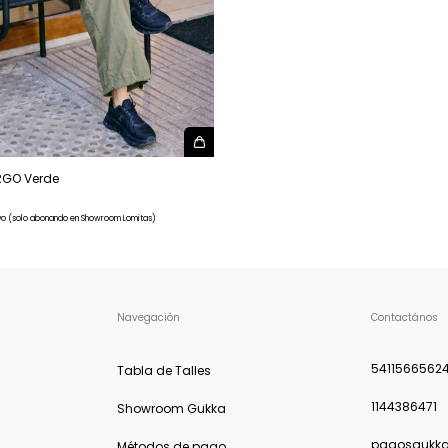
RGO Verde
vo (solo abonando en Showroom Lomitas)
Navegación
Contactános
5411566562
Tabla de Talles
1144386471
Showroom Gukka
pagosgukk
Métodos de pago