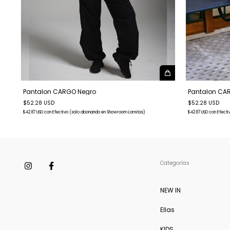
Pantalon CARGO Negro
Pantalon CA
$52.28 USD
$52.28 USD
$42.87 USD
con
Efectivo (solo abonando en Showroom Lomitas)
$42.87 USD
con
Efecti
Categorías
NEW IN
Ellas
KIDS