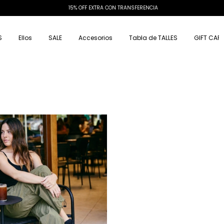
15% OFF EXTRA CON TRANSFERENCIA
S
Ellos
SALE
Accesorios
Tabla de TALLES
GIFT CAR