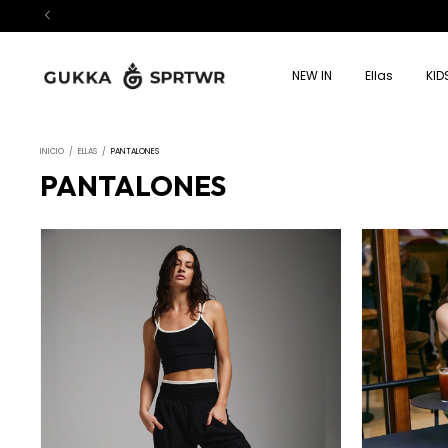
NEW IN
Ellas
KID
INICIO
/
ELLAS
/
PANTALONES
PANTALONES