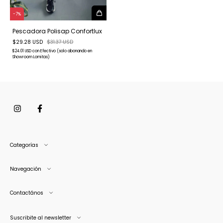
-
7
%
Pescadora Polisap Confortlux
$29.28 USD
$31.37 USD
$24.01 USD
con
Efectivo (solo abonando en
Showroom Lomitas)
Categorías
Navegación
Contactános
Suscribite al newsletter