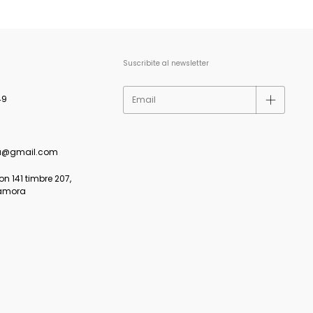
Suscribite al newsletter
49
a@gmail.com
 141 timbre 207,
amora