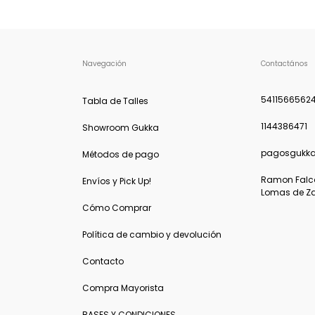
Navegación
Contactános
5411566562
Tabla de Talles
1144386471
Showroom Gukka
pagosgukk
Métodos de pago
Ramon Falcon
Envíos y Pick Up!
Lomas de Z
Cómo Comprar
Política de cambio y devolución
Contacto
Compra Mayorista
BASES Y CONDICIONES