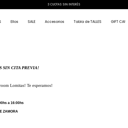
S
Ellos
SALE
Accesorios
Tabla de TALLES
GIFT CAR
S SIN CITA PREVIA!
owroom Lomitas!
Te esperamos!
00hs a 16:00hs
 DE ZAMORA