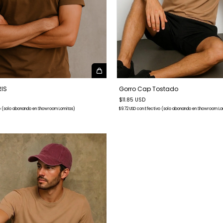
RIS
Gorro Cap Tostado
$11.85 USD
o (solo abonando en Showroom Lomitas)
$9.72 USD
con
Efectivo (solo abonando en Showroom Lo