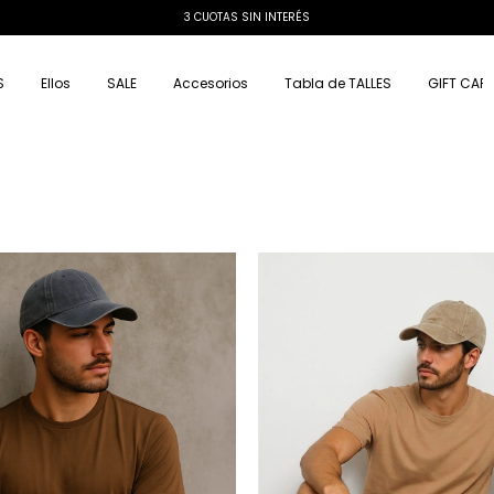
3 CUOTAS SIN INTERÉS
S
Ellos
SALE
Accesorios
Tabla de TALLES
GIFT CAR