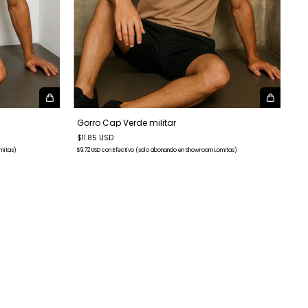
Gorro Cap Verde militar
$11.85 USD
$9.72 USD
con
Efectivo (solo abonando en Showroom Lomitas)
mitas)