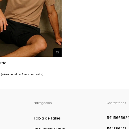
ordo
o (solo abonando en Showroom Lomitas)
Navegación
Contactános
5411566562
Tabla de Talles
1144386471