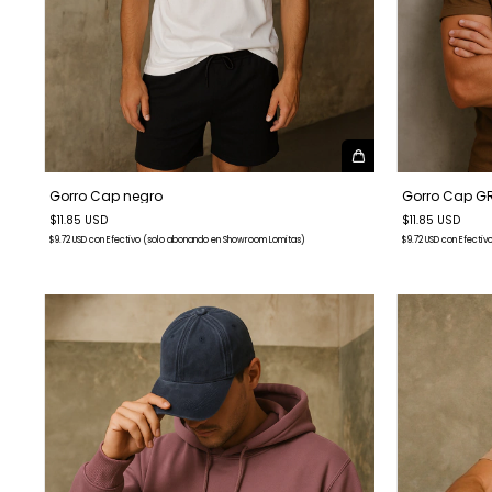
Gorro Cap negro
Gorro Cap G
$11.85 USD
$11.85 USD
$9.72 USD
con
Efectivo (solo abonando en Showroom Lomitas)
$9.72 USD
con
Efectiv