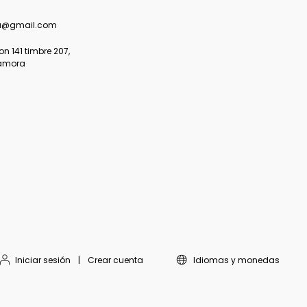
a@gmail.com
 141 timbre 207,
amora
Iniciar sesión
|
Crear cuenta
Idiomas y monedas