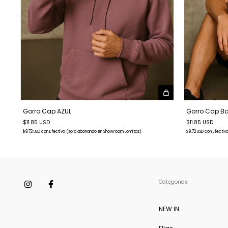
Gorro Cap AZUL
Gorro Cap B
$11.85 USD
$11.85 USD
$9.72 USD
con
Efectivo (solo abonando en Showroom Lomitas)
$9.72 USD
con
Efectiv
Categorías
NEW IN