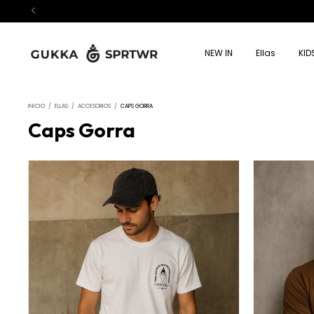
NEW IN
Ellas
KID
INICIO
/
ELLAS
/
ACCESORIOS
/
CAPS GORRA
Caps Gorra