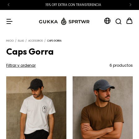
15% OFF EXTRA CON TRANSFERENCIA
INICIO
/
ELLAS
/
ACCESORIOS
/
CAPS GORRA
Caps Gorra
Filtrar y ordenar
6 productos