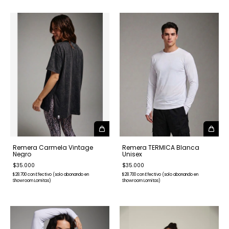
Remera Carmela Vintage
Remera TERMICA Blanca
Negro
Unisex
$35.000
$35.000
$28.700
con
Efectivo (solo abonando en
$28.700
con
Efectivo (solo abonando en
Showroom Lomitas)
Showroom Lomitas)