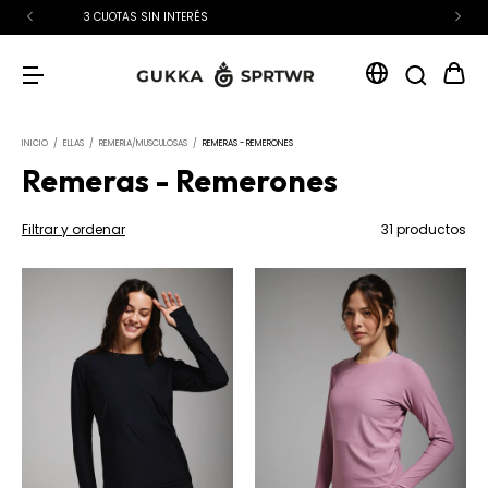
15% OFF EXTRA CON TRANSFERENCIA
INICIO
/
ELLAS
/
REMERIA/MUSCULOSAS
/
REMERAS - REMERONES
Remeras - Remerones
Filtrar y ordenar
31 productos