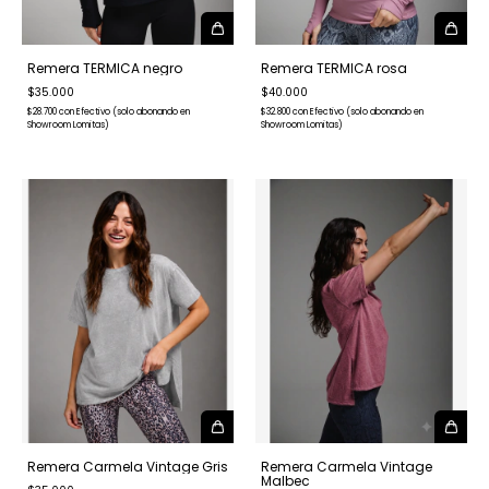
Remera TERMICA negro
Remera TERMICA rosa
$35.000
$40.000
$28.700
con
Efectivo (solo abonando en
$32.800
con
Efectivo (solo abonando en
Showroom Lomitas)
Showroom Lomitas)
Remera Carmela Vintage Gris
Remera Carmela Vintage
Malbec