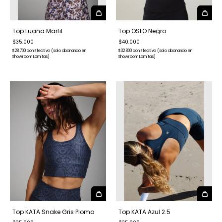
Top Luana Marfil
Top OSLO Negro
$35.000
$40.000
$28.700
con
Efectivo (solo abonando en
$32.800
con
Efectivo (solo abonando en
Showroom Lomitas)
Showroom Lomitas)
Top KATA Snake Gris Plomo
Top KATA Azul 2.5