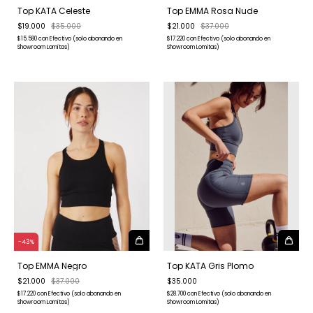
Top KATA Celeste
Top EMMA Rosa Nude
$19.000
$35.000
$21.000
$37.000
$15.580
con
Efectivo (solo abonando en
$17.220
con
Efectivo (solo abonando en
Showroom Lomitas)
Showroom Lomitas)
-
43
%
Top EMMA Negro
Top KATA Gris Plomo
$21.000
$37.000
$35.000
$17.220
con
Efectivo (solo abonando en
$28.700
con
Efectivo (solo abonando en
Showroom Lomitas)
Showroom Lomitas)