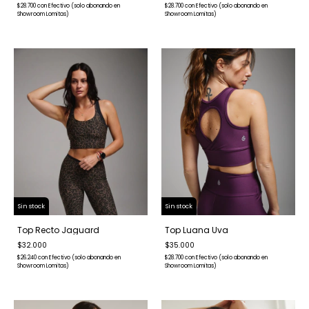
$28.700
con
Efectivo (solo abonando en
$28.700
con
Efectivo (solo abonando en
Showroom Lomitas)
Showroom Lomitas)
Sin stock
Sin stock
Top Recto Jaguard
Top Luana Uva
$32.000
$35.000
$26.240
con
Efectivo (solo abonando en
$28.700
con
Efectivo (solo abonando en
Showroom Lomitas)
Showroom Lomitas)