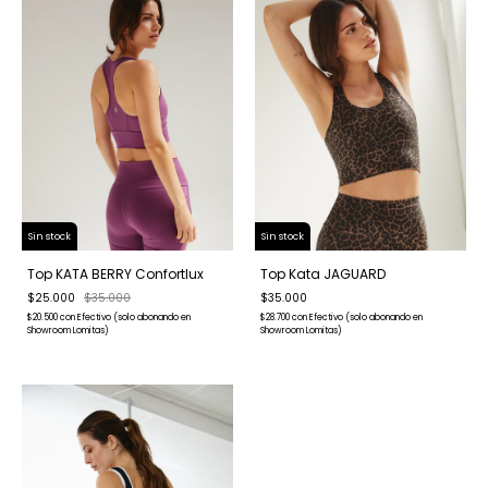
Sin stock
Sin stock
Top KATA BERRY Confortlux
Top Kata JAGUARD
$25.000
$35.000
$35.000
$20.500
con
Efectivo (solo abonando en
$28.700
con
Efectivo (solo abonando en
Showroom Lomitas)
Showroom Lomitas)