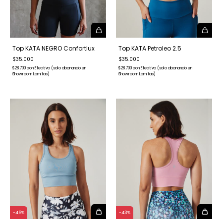
Top KATA Petroleo 2.5
Top KATA NEGRO Confortlux
$35.000
$35.000
$28.700
con
Efectivo (solo abonando en
$28.700
con
Efectivo (solo abonando en
Showroom Lomitas)
Showroom Lomitas)
-
46
%
-
43
%