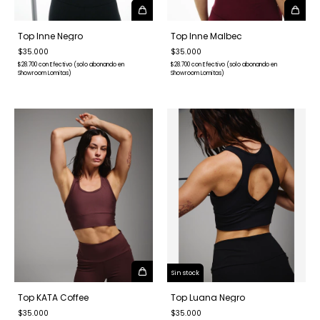
Top Inne Negro
Top Inne Malbec
$35.000
$35.000
$28.700
con
Efectivo (solo abonando en
$28.700
con
Efectivo (solo abonando en
Showroom Lomitas)
Showroom Lomitas)
Sin stock
Top KATA Coffee
Top Luana Negro
$35.000
$35.000