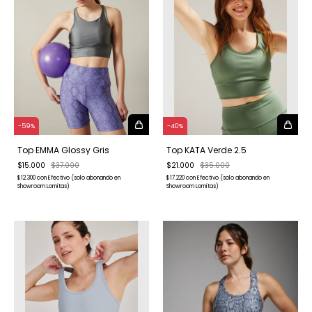
-
59
%
-
40
%
Top EMMA Glossy Gris
Top KATA Verde 2.5
$15.000
$37.000
$21.000
$35.000
$12.300
con
Efectivo (solo abonando en
$17.220
con
Efectivo (solo abonando en
Showroom Lomitas)
Showroom Lomitas)