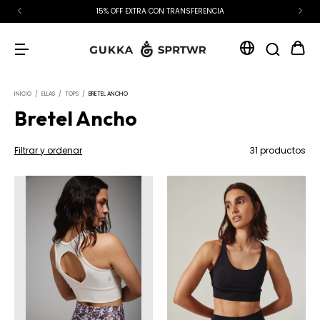
15% OFF EXTRA CON TRANSFERENCIA
INICIO
/
ELLAS
/
TOPS
/
BRETEL ANCHO
Bretel Ancho
Filtrar y ordenar
31 productos