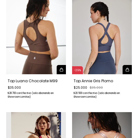
-
29
%
Top Luana Chocolate M99
Top Annie Gris Plomo
$35.000
$25.000
$35.000
$28.700
con
Efectivo (solo abonando en
$20.500
con
Efectivo (solo abonando en
Showroom Lomitas)
Showroom Lomitas)