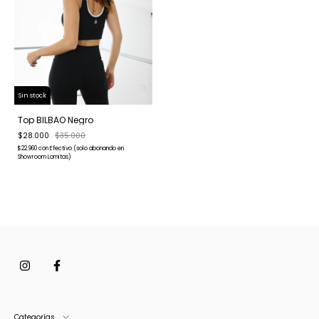
Sin stock
Top BILBAO Negro
$28.000
$35.000
$22.960
con
Efectivo (solo abonando en
Showroom Lomitas)
Categorías