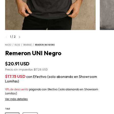
1
/
2
INICIO
/
ELLOS
/
REMERAS
/
REMERON UNI NEGRO
Remeron UNI Negro
$20.91 USD
Precio sin impuestos
$17.28 USD
$17.15 USD
con
Efectivo (solo abonando en Showroom
Lomitas)
18% de descuento
pagando con Efectivo (solo abonando en Showroom
Lomitas)
Ver más detalles
TALLE