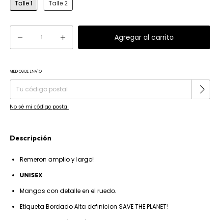
Talle 1
Talle 2
MEDIOS DE ENVÍO
Cambiar CP
Entregas para el CP:
No sé mi código postal
Descripción
Remeron amplio y largo!
UNISEX
Mangas con detalle en el ruedo.
Etiqueta Bordado Alta definicion SAVE THE PLANET!