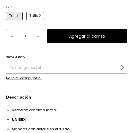
TALLE
Talle 1
Talle 2
MEDIOS DE ENVÍO
Cambiar CP
Entregas para el CP:
No sé mi código postal
Descripción
Remeron amplio y largo!
UNISEX
Mangas con detalle en el ruedo.