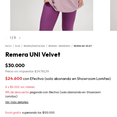
1
/
3
INICIO
/
ELLAS
/
REMERIA/MUSCULOSAS
/
REMERAS - REMERONES
/
REMERA UNI VELVET
Remera UNI Velvet
$30.000
Precio sin impuestos
$24.793,39
$24.600
con
Efectivo (solo abonando en Showroom Lomitas)
6
x
$5.000
sin interés
18% de descuento
pagando con Efectivo (solo abonando en Showroom
Lomitas)
Ver más detalles
Envío gratis
superando los
$100.000