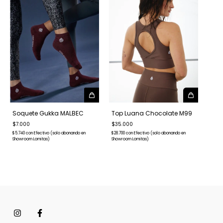
Soquete Gukka MALBEC
Top Luana Chocolate M99
$7.000
$35.000
$5.740
con
Efectivo (solo abonando en
$28.700
con
Efectivo (solo abonando en
Showroom Lomitas)
Showroom Lomitas)