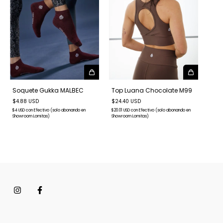
Soquete Gukka MALBEC
Top Luana Chocolate M99
$4.88 USD
$24.40 USD
$4 USD
con
Efectivo (solo abonando en
$20.01 USD
con
Efectivo (solo abonando en
Showroom Lomitas)
Showroom Lomitas)