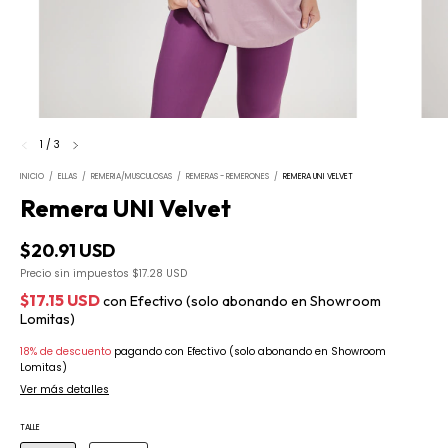
1
/
3
INICIO
/
ELLAS
/
REMERIA/MUSCULOSAS
/
REMERAS - REMERONES
/
REMERA UNI VELVET
Remera UNI Velvet
$20.91 USD
Precio sin impuestos
$17.28 USD
$17.15 USD
con
Efectivo (solo abonando en Showroom
Lomitas)
18% de descuento
pagando con Efectivo (solo abonando en Showroom
Lomitas)
Ver más detalles
TALLE