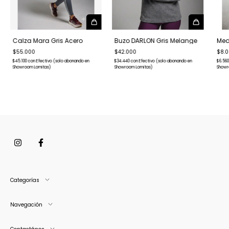
Calza Mara Gris Acero
Buzo DARLON Gris Melange
Medi
$55.000
$42.000
$8.0
$45.100
con
Efectivo (solo abonando en
$34.440
con
Efectivo (solo abonando en
$6.56
Showroom Lomitas)
Showroom Lomitas)
Showr
Categorías
Navegación