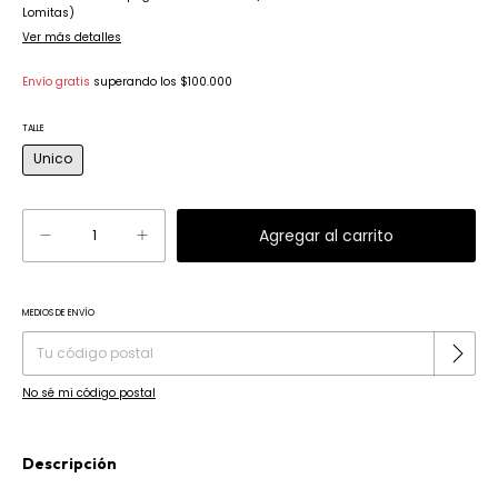
Lomitas)
Ver más detalles
Envío gratis
superando los
$100.000
TALLE
Unico
MEDIOS DE ENVÍO
Cambiar CP
Entregas para el CP:
No sé mi código postal
Descripción