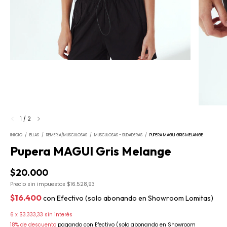
1
/
2
INICIO
/
ELLAS
/
REMERIA/MUSCULOSAS
/
MUSCULOSAS - SUDADERAS
/
PUPERA MAGUI GRIS MELANGE
Pupera MAGUI Gris Melange
$20.000
Precio sin impuestos
$16.528,93
$16.400
con
Efectivo (solo abonando en Showroom Lomitas)
6
x
$3.333,33
sin interés
18% de descuento
pagando con Efectivo (solo abonando en Showroom