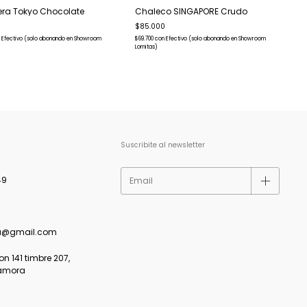
a Tokyo Chocolate
Chaleco SINGAPORE Crudo
$85.000
$
Efectivo (solo abonando en Showroom
$69.700
con
Efectivo (solo abonando en Showroom
L
Lomitas)
Suscribite al newsletter
49
a@gmail.com
 141 timbre 207,
amora