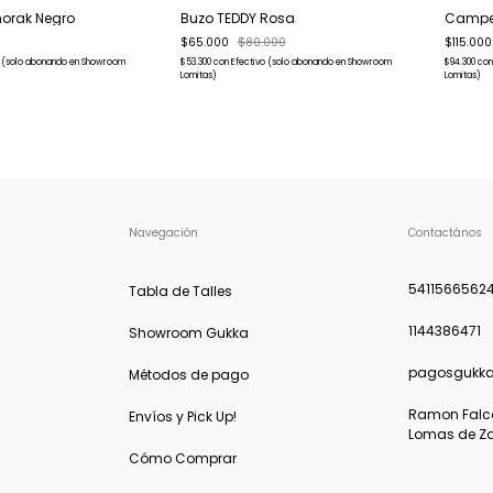
orak Negro
Buzo TEDDY Rosa
Camper
$65.000
$80.000
$115.000
o (solo abonando en Showroom
$53.300
con
Efectivo (solo abonando en Showroom
$94.300
con
Lomitas)
Lomitas)
Navegación
Contactános
5411566562
Tabla de Talles
1144386471
Showroom Gukka
pagosgukk
Métodos de pago
Ramon Falcon
Envíos y Pick Up!
Lomas de Z
Cómo Comprar