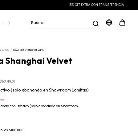
D
Preguntas frecuentes
Y BUZOS
/
CAMPERA SHANGHAI VELVET
 Shanghai Velvet
$53.719,01
ectivo (solo abonando en Showroom Lomitas)
erés
ando con Efectivo (solo abonando en Showroom
o los
$100.000