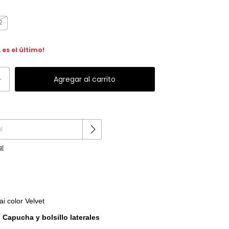
2
 es el último!
Cambiar CP
al
 color Velvet
n
Capucha y bolsillo laterales