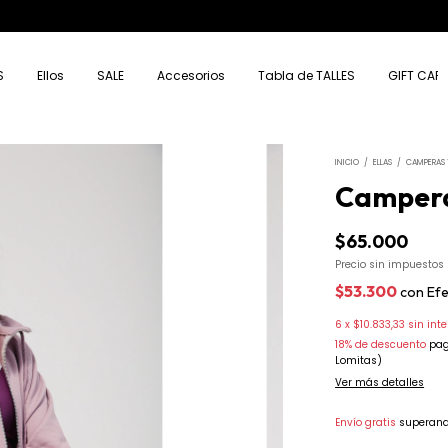
15% OFF EXTRA CON TRANSFERENCIA
S
Ellos
SALE
Accesorios
Tabla de TALLES
GIFT CAR
INICIO
/
ELLAS
/
CAMPERAS 
Campera
$65.000
Precio sin impuestos
$53.300
con
Ef
6
x
$10.833,33
sin int
18% de descuento
pag
Lomitas)
Ver más detalles
Envío gratis
superand