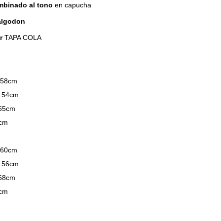
mbinado al tono
en capucha
 algodon
ar
TAPA COLA
 58cm
: 54cm
 65cm
2cm
 60cm
: 56cm
 68cm
3cm