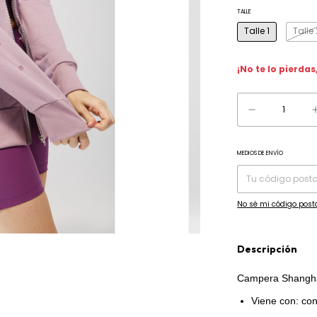
TALLE
Talle 1
Talle 
¡No te lo pierdas,
MEDIOS DE ENVÍO
Entregas para el CP:
No sé mi código post
Descripción
Campera Shanghai
Viene con: co