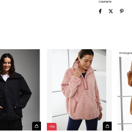
COMPARTIR
Envío gra
-
19
%