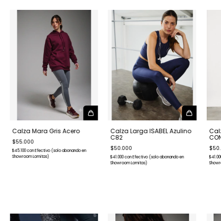
Calza Mara Gris Acero
Calza Larga ISABEL Azulino
Cal
C82
CON
$55.000
$50.000
$50
$45.100
con
Efectivo (solo abonando en
Showroom Lomitas)
$41.000
con
Efectivo (solo abonando en
$41.0
Showroom Lomitas)
Showr