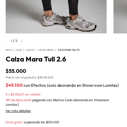
1
/
2
INICIO
/
ELLAS
/
CALZAS
/
CALZAS LARGAS
/
CALZA MARA TULL 2.6
Calza Mara Tull 2.6
$55.000
Precio sin impuestos
$45.454,55
$45.100
con
Efectivo (solo abonando en Showroom Lomitas)
6
x
$9.166,67
sin interés
18% de descuento
pagando con Efectivo (solo abonando en Showroom
Lomitas)
Ver más detalles
Envío gratis
superando los
$100.000