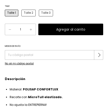
TALLE
Talle 1
Talle 2
Talle 3
MEDIOS DE ENVÍO
Cambiar CP
Entregas para el CP:
No sé mi código postal
Descripción
Material:
POLISAP CONFORTLUX
R
ecorte con
MicroTull elastizado.
No ajusta la ENTREPIERNA!