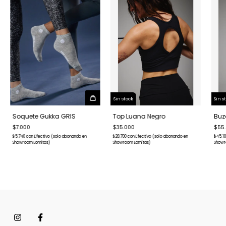
Sin stock
Sin s
Soquete Gukka GRIS
Top Luana Negro
Buz
$7.000
$35.000
$55
$5.740
con
Efectivo (solo abonando en
$28.700
con
Efectivo (solo abonando en
$45.1
Showroom Lomitas)
Showroom Lomitas)
Showr