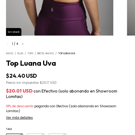
Sin stock
1
/
4
INICIO
/
ELLAS
/
TOPS
/
BRETEL ANCHO
/
TOP LUANA UVA
Top Luana Uva
$24.40 USD
Precio sin impuestos
$20.17 USD
$20.01 USD
con
Efectivo (solo abonando en Showroom
Lomitas)
18% de descuento
pagando con Efectivo (solo abonando en Showroom
Lomitas)
Ver más detalles
TALLE