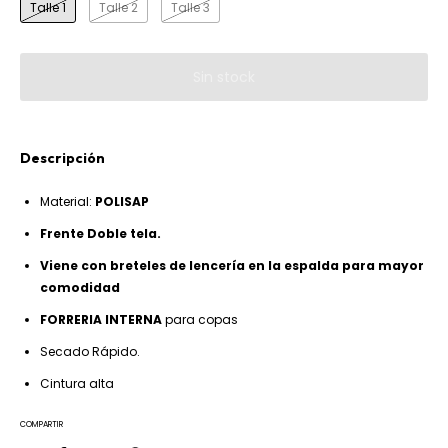
Talle 1
Talle 2
Talle 3
Descripción
Material:
POLISAP
Frente Doble tela.
Viene con breteles de lencería en la espalda para mayor
comodidad
FORRERIA INTERNA
para copas
Secado Rápido.
Cintura alta
COMPARTIR