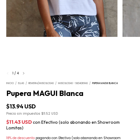
1
/
4
INICIO
/
ELLAS
/
REMERIA/MUSCULOSAS
/
MUSCULOSAS - SUDADERAS
/
PUPERA MAGUI BLANCA
Pupera MAGUI Blanca
$13.94 USD
Precio sin impuestos
$11.52 USD
$11.43 USD
con
Efectivo (solo abonando en Showroom
Lomitas)
18% de descuento
pagando con Efectivo (solo abonando en Showroom