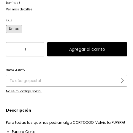
Lomitas)
Ver más detalles
TALLE
Unico
MEDIOS DE ENVÍO
Cambiar CP
Entregas para el CP:
No sé mi código postal
Descripción
Para todas las que nos pedian algo CORTOOOO! Volvio la PUPERA!
Pupera Corta