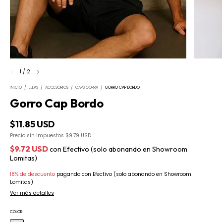
1
/
2
INICIO
/
ELLAS
/
ACCESORIOS
/
CAPS GORRA
/
GORRO CAP BORDO
Gorro Cap Bordo
$11.85 USD
Precio sin impuestos
$9.79 USD
$9.72 USD
con
Efectivo (solo abonando en Showroom
Lomitas)
18% de descuento
pagando con Efectivo (solo abonando en Showroom
Lomitas)
Ver más detalles
COLOR