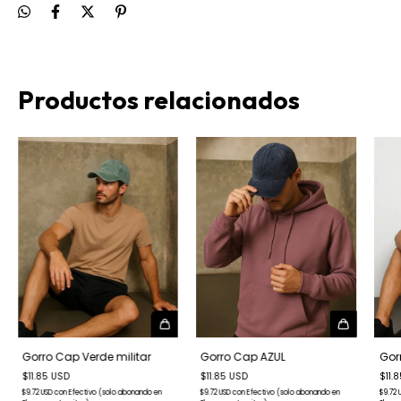
Productos relacionados
Gorro Cap Verde militar
Gorro Cap AZUL
Gor
$11.85 USD
$11.85 USD
$11.
$9.72 USD
con
Efectivo (solo abonando en
$9.72 USD
con
Efectivo (solo abonando en
$9.72 