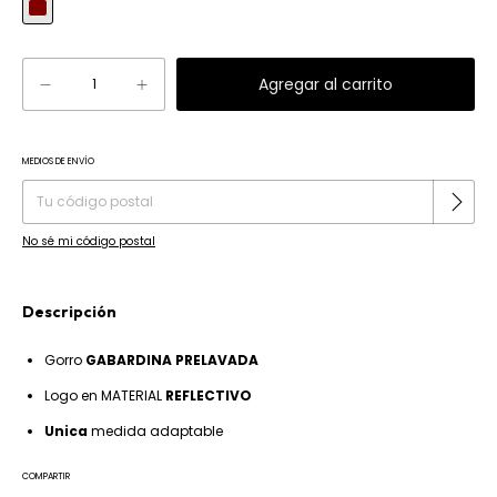
MEDIOS DE ENVÍO
Cambiar CP
Entregas para el CP:
No sé mi código postal
Descripción
Gorro
GABARDINA PRELAVADA
Logo en MATERIAL
REFLECTIVO
Unica
medida adaptable
COMPARTIR