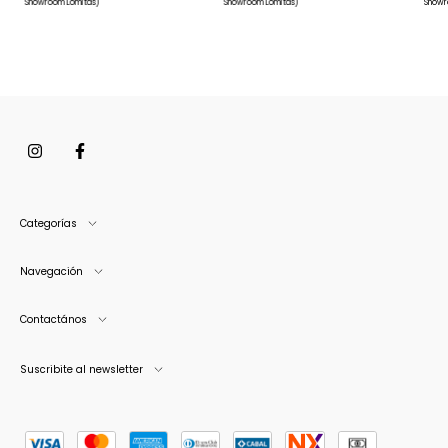
Showroom Lomitas)
Showroom Lomitas)
Showr
Categorías
Navegación
Contactános
Suscribite al newsletter