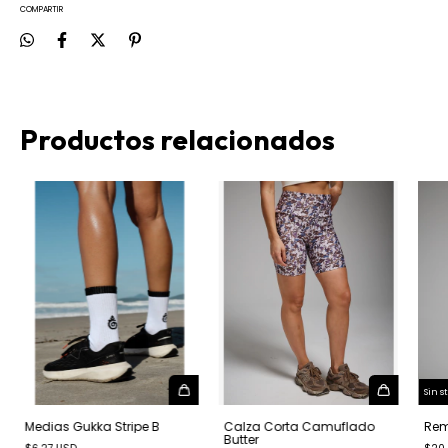
COMPARTIR
Productos relacionados
Sin s
Medias Gukka Stripe B
Calza Corta Camuflado
Rem
Butter