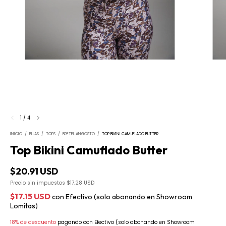
1
/
4
INICIO
/
ELLAS
/
TOPS
/
BRETEL ANGOSTO
/
TOP BIKINI CAMUFLADO BUTTER
Top Bikini Camuflado Butter
$20.91 USD
Precio sin impuestos
$17.28 USD
$17.15 USD
con
Efectivo (solo abonando en Showroom
Lomitas)
18% de descuento
pagando con Efectivo (solo abonando en Showroom