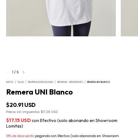
1
/
5
INICIO
/
ELLAS
/
REMERIA/MUSCULOSAS
/
REMERAS - REMERONES
/
REMERA UNI BLANCO
Remera UNI Blanco
$20.91 USD
Precio sin impuestos
$17.28 USD
$17.15 USD
con
Efectivo (solo abonando en Showroom
Lomitas)
18% de descuento
pagando con Efectivo (solo abonando en Showroom