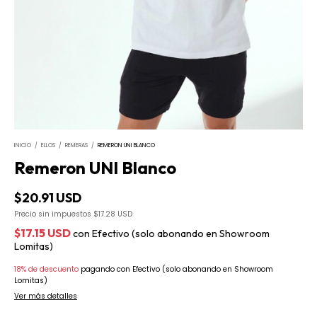
INICIO
/
ELLOS
/
REMERAS
/
REMERON UNI BLANCO
Remeron UNI Blanco
$20.91 USD
Precio sin impuestos
$17.28 USD
$17.15 USD
con
Efectivo (solo abonando en Showroom
Lomitas)
18% de descuento
pagando con Efectivo (solo abonando en Showroom
Lomitas)
Ver más detalles