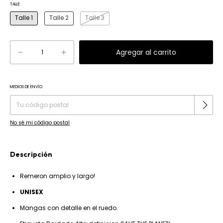
TALLE
Talle 1
Talle 2
Talle 3
MEDIOS DE ENVÍO
Cambiar CP
Entregas para el CP:
No sé mi código postal
Descripción
Remeron amplio y largo!
UNISEX
Mangas con detalle en el ruedo.