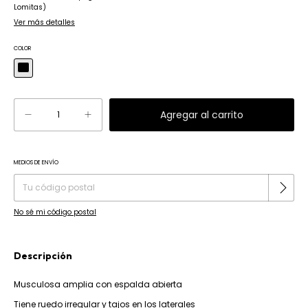
Lomitas)
Ver más detalles
COLOR
MEDIOS DE ENVÍO
Cambiar CP
Entregas para el CP:
No sé mi código postal
Descripción
Musculosa amplia con espalda abierta
Tiene ruedo irregular y tajos en los laterales