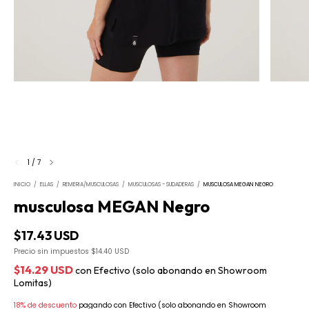
1
/
7
INICIO
/
ELLAS
/
REMERIA/MUSCULOSAS
/
MUSCULOSAS - SUDADERAS
/
MUSCULOSA MEGAN NEGRO
musculosa MEGAN Negro
$17.43 USD
Precio sin impuestos
$14.40 USD
$14.29 USD
con
Efectivo (solo abonando en Showroom
Lomitas)
18% de descuento
pagando con Efectivo (solo abonando en Showroom