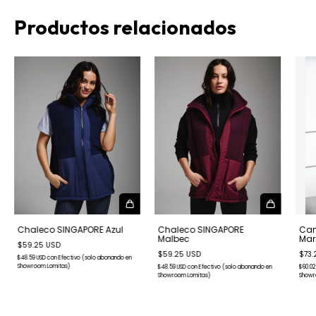
Productos relacionados
Chaleco SINGAPORE Azul
Chaleco SINGAPORE
Cam
Malbec
Mar
$59.25 USD
$59.25 USD
$73.
$48.59 USD
con
Efectivo (solo abonando en
Showroom Lomitas)
$48.59 USD
con
Efectivo (solo abonando en
$60.02
Showroom Lomitas)
Showr