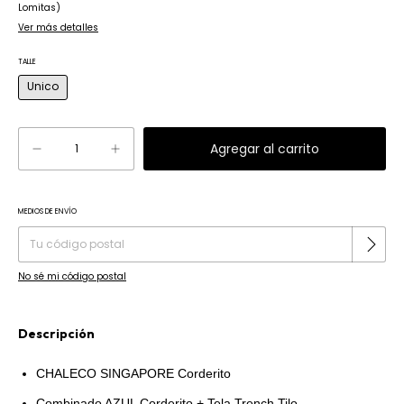
Lomitas)
Ver más detalles
TALLE
Unico
MEDIOS DE ENVÍO
Cambiar CP
Entregas para el CP:
No sé mi código postal
Descripción
CHALECO SINGAPORE Corderito
Combinado AZUL Corderito + Tela Trench Tilo