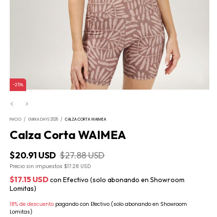
-
25
%
INICIO
/
GUKKA DAYS 2026
/
CALZA CORTA WAIMEA
Calza Corta WAIMEA
$20.91 USD
$27.88 USD
Precio sin impuestos
$17.28 USD
$17.15 USD
con
Efectivo (solo abonando en Showroom
Lomitas)
18% de descuento
pagando con Efectivo (solo abonando en Showroom
Lomitas)