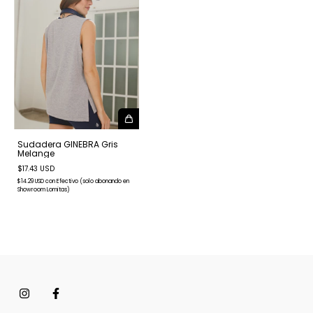
Sudadera GINEBRA Gris
Melange
$17.43 USD
$14.29 USD
con
Efectivo (solo abonando en
Showroom Lomitas)