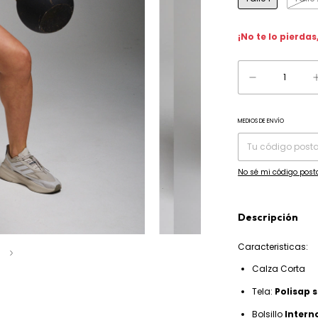
¡No te lo pierdas,
MEDIOS DE ENVÍO
Entregas para el CP:
No sé mi código post
Descripción
Caracteristicas:
5
Calza Corta
Tela:
Polisap
Bolsillo
Intern