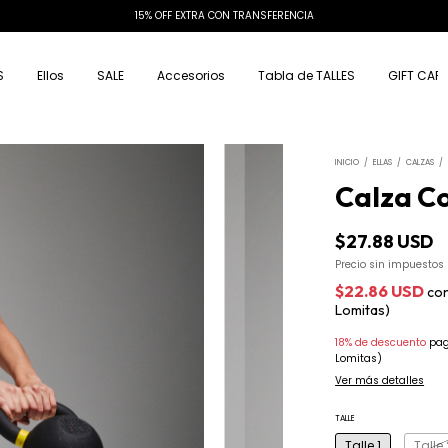
15% OFF EXTRA CON TRANSFERENCIA
S
Ellos
SALE
Accesorios
Tabla de TALLES
GIFT CAR
INICIO
/
ELLAS
/
CALZAS
/
Calza C
$27.88 USD
Precio sin impuestos
$22.86 USD
co
Lomitas)
18% de descuento
pag
Lomitas)
Ver más detalles
TALLE
Talle 1
Talle 