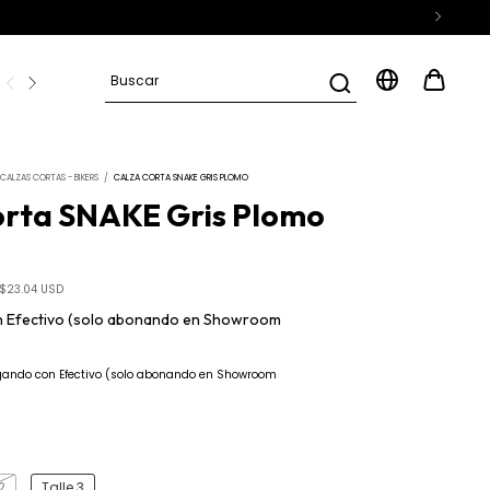
D
Preguntas frecuentes
CALZAS CORTAS - BIKERS
/
CALZA CORTA SNAKE GRIS PLOMO
orta SNAKE Gris Plomo
$23.04 USD
n
Efectivo (solo abonando en Showroom
ando con Efectivo (solo abonando en Showroom
2
Talle 3