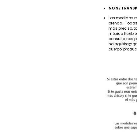
NO SE TRANS
Las medidas m
prenda. Todas 
más preciso, t
métrica flexib
consulta nos p
holagukka@gm
cuerpo, product