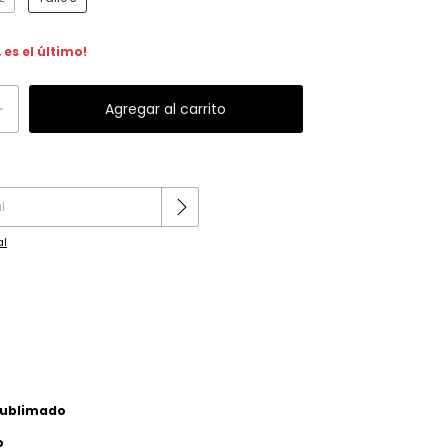
 es el último!
Cambiar CP
al
 sublimado
o