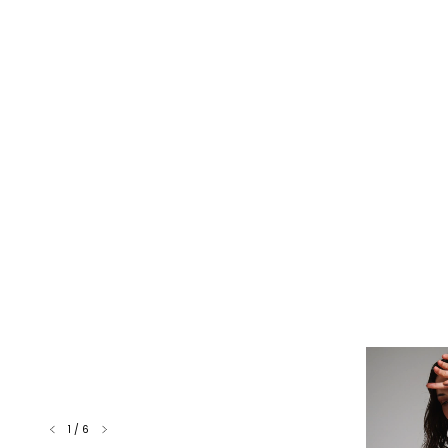
1
/
6