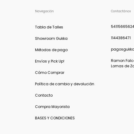
Navegación
Contactános
5411566562
Tabla de Talles
1144386471
Showroom Gukka
pagosgukk
Métodos de pago
Ramon Falcon
Envíos y Pick Up!
Lomas de Z
Cómo Comprar
Política de cambio y devolución
Contacto
Compra Mayorista
BASES Y CONDICIONES