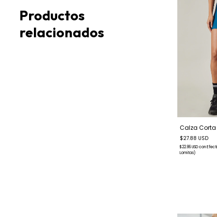
Productos
relacionados
Calza Corta 
$27.88 USD
$22.86 USD
con
Efect
Lomitas)