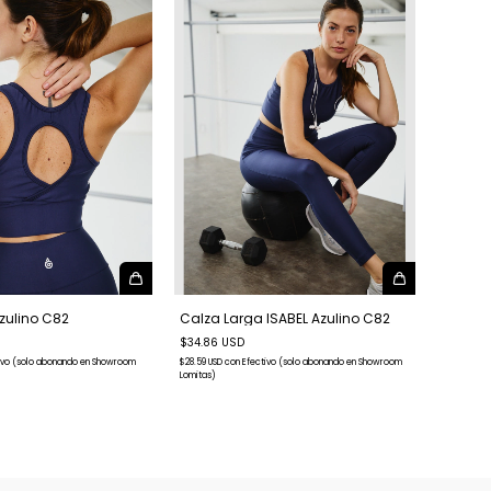
zulino C82
Calza Larga ISABEL Azulino C82
$34.86 USD
ivo (solo abonando en Showroom
$28.59 USD
con
Efectivo (solo abonando en Showroom
Lomitas)