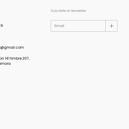
Suscribite al newsletter
49
a@gmail.com
 141 timbre 207,
amora