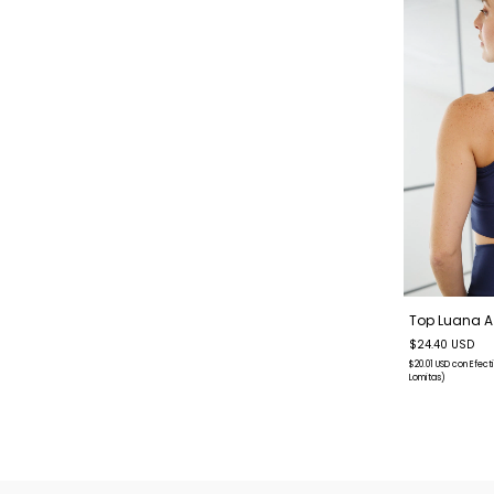
Top Luana A
$24.40 USD
$20.01 USD
con
Efect
Lomitas)