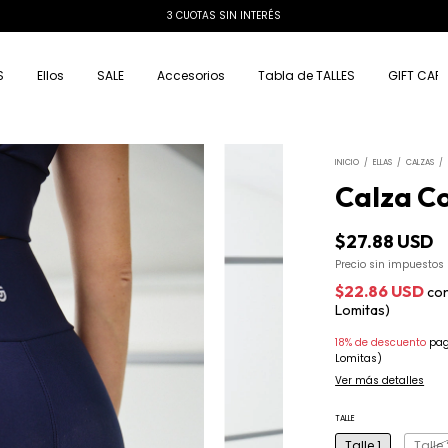
15% OFF EXTRA CON TRANSFERENCIA
S
Ellos
SALE
Accesorios
Tabla de TALLES
GIFT CAR
INICIO
/
ELLAS
/
CALZAS
/
Calza Co
$27.88 USD
Precio sin impuestos
$22.86 USD
co
Lomitas)
18% de descuento
pag
Lomitas)
Ver más detalles
TALLE
Talle 1
Talle 