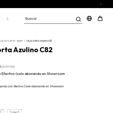
D
Preguntas frecuentes
CALZAS CORTAS - BIKERS
/
CALZA CORTA AZULINO C82
rta Azulino C82
$23.04 USD
n
Efectivo (solo abonando en Showroom
ando con Efectivo (solo abonando en Showroom
2
Talle 3