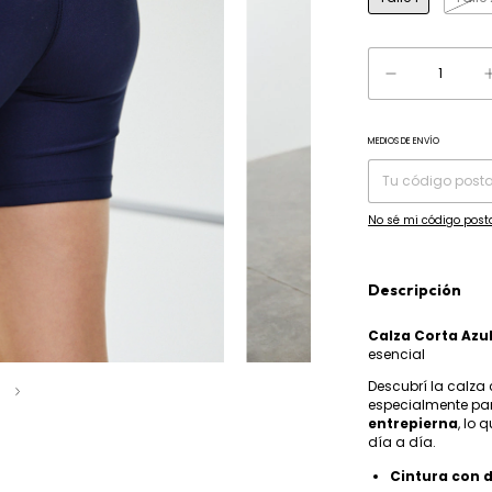
MEDIOS DE ENVÍO
Entregas para el CP:
No sé mi código post
Descripción
Calza Corta Azu
esencial
Descubrí la calza
5
especialmente par
entrepierna
, lo 
día a día.
Cintura con d